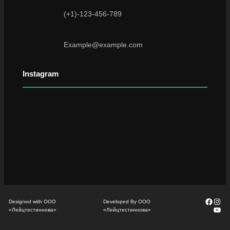
(+1)-123-456-789
Example@example.com
Instagram
Faceb
Inst
Designed with ООО
Developed By ООО
You
«Лейцтестиннова»
«Лейцтестиннова»